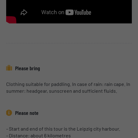
After returning to the city harbour, you can finish your tour
at the beach bar and enjoy a well-deserved drink.
Please bring
Clothing suitable for paddling. In case of rain: rain cape. In
summer: headgear, sunscreen and sufficient fluids.
Please note
- Start and end of this tour is the Leipzig city harbour.
- Distance: about 6 kilometres