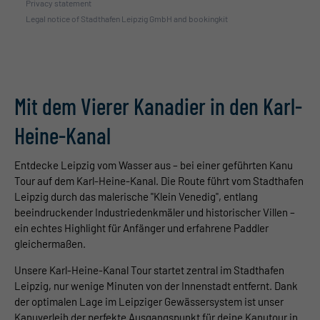
Privacy statement
Legal notice of Stadthafen Leipzig GmbH and bookingkit
Mit dem Vierer Kanadier in den Karl-
Heine-Kanal
E
ntdecke Leipzig vom Wasser aus – bei einer geführten Kanu
Tour auf dem Karl-Heine-Kanal. Die Route führt vom Stadthafen
Leipzig durch das malerische "Klein Venedig", entlang
beeindruckender Industriedenkmäler und historischer Villen –
ein echtes Highlight für Anfänger und erfahrene Paddler
gleichermaßen.
Unsere Karl-Heine-Kanal Tour startet zentral im Stadthafen
Leipzig, nur wenige Minuten von der Innenstadt entfernt. Dank
der optimalen Lage im Leipziger Gewässersystem ist unser
Kanuverleih der perfekte Ausgangspunkt für deine Kanutour in