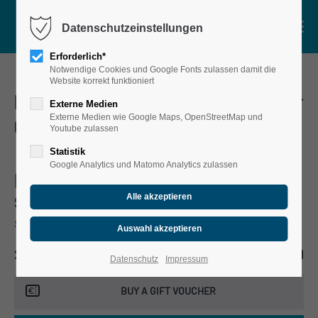
Menu
Datenschutzeinstellungen
Motorboot
Erforderlich*
Notwendige Cookies und Google Fonts zulassen damit die
Verleih
Website korrekt funktioniert
KANUTOUR ''KARL-HEINE-KANAL'' im 4er
Touren
Externe Medien
Externe Medien wie Google Maps, OpenStreetMap und
Canadier
Kanu-Touren mit Guide
Youtube zulassen
Exklusive Gruppen-Touren
Statistik
Google Analytics und Matomo Analytics zulassen
Public Karl Heine Canal Tour (in a four
Fahrplan für Kanutouren
seater canoe)
Drachenboot-Touren
SCHREBERSTRASSE 20, 04109 LEIPZIG, DEUTSCHLAND
Gruppenangebote
DOCK 20
€29.00
2 HOURS
FROM
Datenschutz
Impressum
Über Uns
BUY A GIFT VOUCHER
Shop