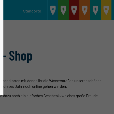
Stadthafen
Bootsverleih
Cospudener
Hainer
Bootsv
Standorte:
Leipzig
Scheibenholz
Combüse
Seeterrasse
Kanuc
 - Shop
wanderkarten mit denen ihr die Wasserstraßen unserer schönen
he dieses Jahr noch online gehen werden.
r und dazu noch ein einfaches Geschenk, welches große Freude