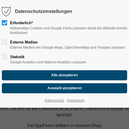
Datenschutzeinstellungen
Erforderlich*
Notwendige Cookies und Google Fonts zulassen damit die Website korrekt
funktioniert
Externe Medien
Externe Medien wie Google Maps, OpenStreetMap und Youtube zulassen
ch Willkommen im Hafen
Statistik
Google Analytics und Matomo Analytics zulassen
Wassersport, Touren und Events im Leipziger Neuseenland
sser. In unserem Shop findet ihr nicht nur Gewässerbücher und Wasser
 Ihr dürft euch außerdem auf einige spannende Produkte freuen, welc
Datenschutz
Impressum
lsch. Sie sind für alle Erlebnisse an all unseren Standorten einlösba
bereitet.
Viel Spaß beim stöbern in unserem Shop.