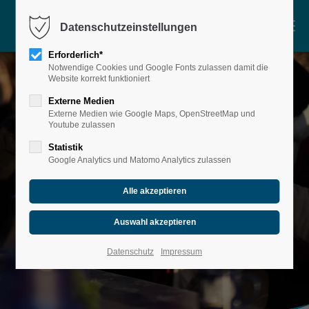
Menu
Datenschutzeinstellungen
Motorboot
Erforderlich*
Notwendige Cookies und Google Fonts zulassen damit die
Verleih
Website korrekt funktioniert
Touren
Externe Medien
Externe Medien wie Google Maps, OpenStreetMap und
Gruppenangebote
Youtube zulassen
Firmen
Statistik
Google Analytics und Matomo Analytics zulassen
Schulklassen
Private Gruppen
Eventpakete
Weihnachten
Datenschutz
Impressum
DOCK 20
Über Uns