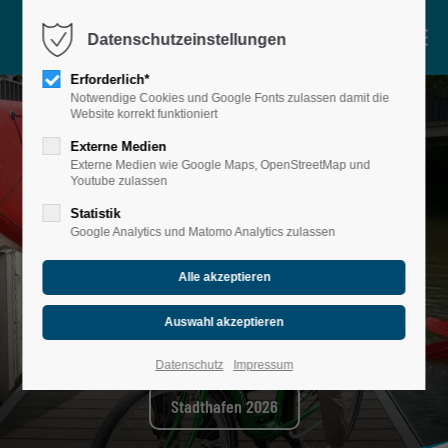
Menu
Datenschutzeinstellungen
Motorboot
Erforderlich*
Notwendige Cookies und Google Fonts zulassen damit die
Verleih
Website korrekt funktioniert
Touren
Externe Medien
Externe Medien wie Google Maps, OpenStreetMap und
Gruppenangebote
Youtube zulassen
DOCK 20
Statistik
Google Analytics und Matomo Analytics zulassen
Über Uns
Shop
Sei gespannt
Datenschutz
Impressum
Stadthafen 2026