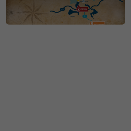
Von der Vision zur Realität
Stadthafen '26
Arbeite, wo andere Urlaub machen
Jobangebote