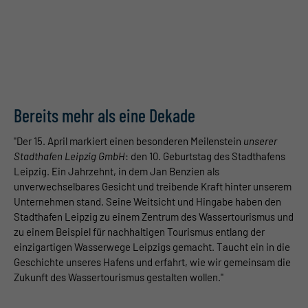
Kan
brachliegenden Fläche einen lebendigen Ort für alle zu
ei
schaffen, den Stadthafen Leipzig - ein historischer Tag, der
an
unsere tolle Reise begründete.
Bereits mehr als eine Dekade
"Der 15. April markiert einen besonderen Meilenstein
unserer
Stadthafen Leipzig GmbH
: den 10. Geburtstag des Stadthafens
Leipzig. Ein Jahrzehnt, in dem Jan Benzien als
unverwechselbares Gesicht und treibende Kraft hinter unserem
Unternehmen stand. Seine Weitsicht und Hingabe haben den
Stadthafen Leipzig zu einem Zentrum des Wassertourismus und
zu einem Beispiel für nachhaltigen Tourismus entlang der
einzigartigen Wasserwege Leipzigs gemacht. Taucht ein in die
Geschichte unseres Hafens und erfahrt, wie wir gemeinsam die
Zukunft des Wassertourismus gestalten wollen."