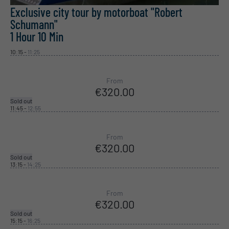
Exclusive city tour by motorboat "Robert
Schumann"
1 Hour
10 Min
10:15
-
11:25
From
€320.00
Sold out
11:45
-
12:55
From
€320.00
Sold out
13:15
-
14:25
From
€320.00
Sold out
15:15
-
16:25