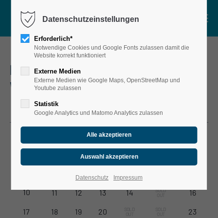
Menu
Datenschutzeinstellungen
Motorboot
Erforderlich*
Notwendige Cookies und Google Fonts zulassen damit die
Öffentliche Motorbootrundfahrten
Website korrekt funktioniert
MOTORBOOTRUNDFAHRT KLEIN-
Exklusive Motorbootrundfahrten
Externe Medien
Externe Medien wie Google Maps, OpenStreetMap und
VENEDIG TOUR (EXKLUSIV)
Fahrplan für Kanalrundfahrten
Youtube zulassen
Winterliche Glühweinfahrt
Statistik
AUGUST 2026
Google Analytics und Matomo Analytics zulassen
Verleih
Touren
MO
TU
WE
TH
FR
SA
SU
Gruppenangebote
1
2
DOCK 20
SOLD 
3
4
5
6
7
8
OUT
Datenschutz
Impressum
Über Uns
SOLD 
10
11
12
13
14
16
OUT
Shop
SOLD 
SOLD 
17
18
19
20
23
OUT
OUT