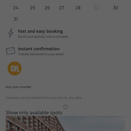
SOLD 
24
25
26
27
28
30
OUT
31
Fast and easy booking
Book your activity only in minutes
Instant confirmation
Tickets delivered to your email
buy your voucher
Vouchers can be redeemed for any activity, any date.
Show only available spots