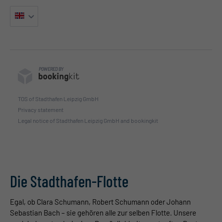
POWERED BY
TOS of Stadthafen Leipzig GmbH
Privacy statement
Legal notice of Stadthafen Leipzig GmbH and bookingkit
Die Stadthafen-Flotte
Egal, ob
Clara Schumann, Robert Schumann
oder
Johann
Sebastian Bach
– sie gehören alle zur selben Flotte. Unsere