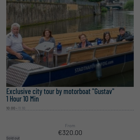
Exclusive city tour by motorboat "Gustav"
1 Hour
10 Min
10:00
-
11:10
From
€320.00
Sold out