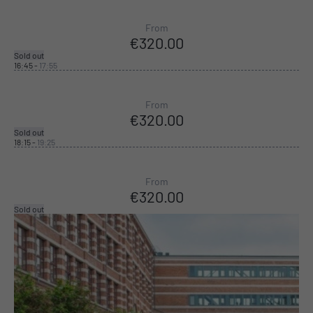
From
€320.00
Sold out
16:45
-
17:55
From
€320.00
Sold out
18:15
-
19:25
From
€320.00
Sold out