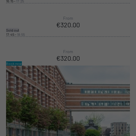
16:15
-
17:25
From
€320.00
Sold out
17:45
-
18:55
From
€320.00
Book now