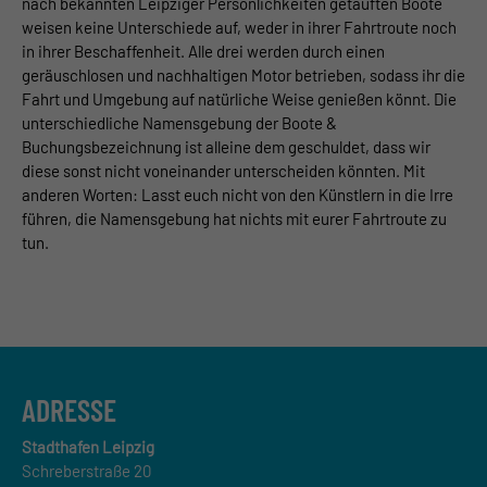
nach bekannten Leipziger Persönlichkeiten getauften Boote
weisen keine Unterschiede auf, weder
in ihrer
Fahrtroute
noch
in ihrer Beschaffenheit. Alle drei werden durch einen
geräuschlosen und nachhaltigen Motor betrieben, sodass ihr die
Fahrt
und Umgebung
auf natürliche Weise
genießen könnt
.
Die
unterschiedliche Namensg
ebung
der
Boote
&
Buchungsbezeichnung ist alleine dem geschuldet, dass wir
diese sonst nicht voneinander unterscheiden könnten.
Mit
anderen Worten: Lasst euch nicht von den Künstlern in die Irre
führen, die
Namensgebung hat nichts
mit eurer Fahrtroute zu
tun.
ADRESSE
Stadthafen Leipzig
Schreberstraße 20