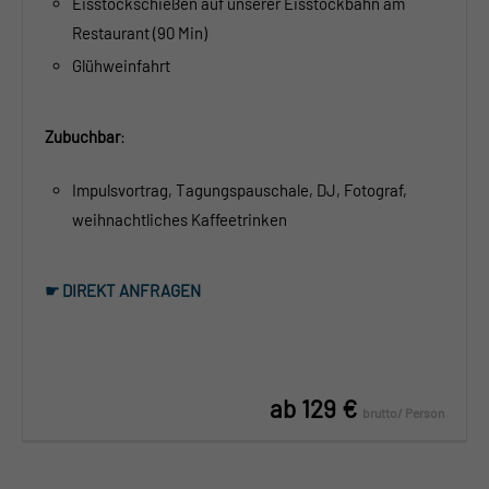
Eisstockschießen auf unserer Eisstockbahn am
Restaurant (90 Min)
Glühweinfahrt
Zubuchbar
:
Impulsvortrag, Tagungspauschale, DJ, Fotograf,
weihnachtliches Kaffeetrinken
☛ DIREKT ANFRAGEN
ab 129 €
brutto/ Person